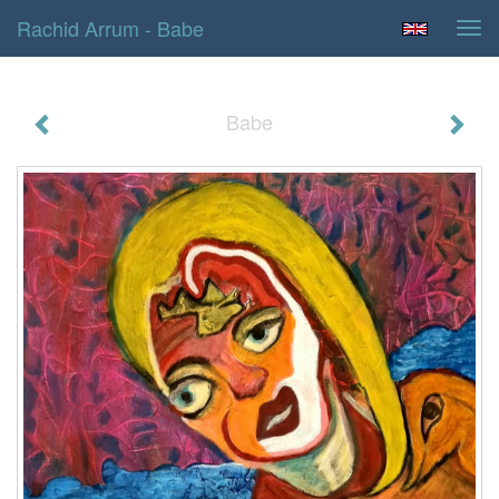
Rachid Arrum - Babe
Tog
navi
Babe