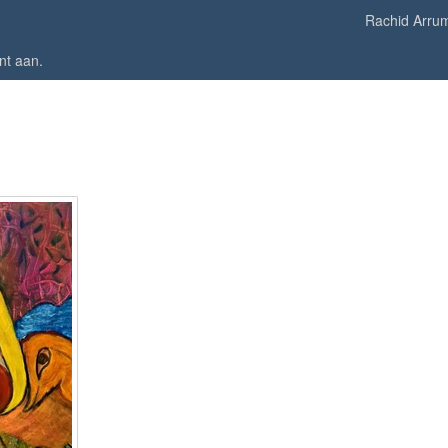
Rachid Arru
nt aan
.