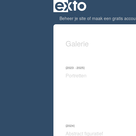
Beheer je site
of
maak een gratis accou
Galerie
(2023 - 2025)
Portretten
(2024)
Abstract figuratief