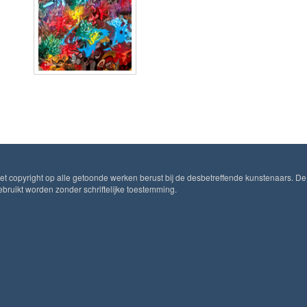
Het copyright op alle getoonde werken berust bij de desbetreffende kunstenaars. De
ruikt worden zonder schriftelijke toestemming.