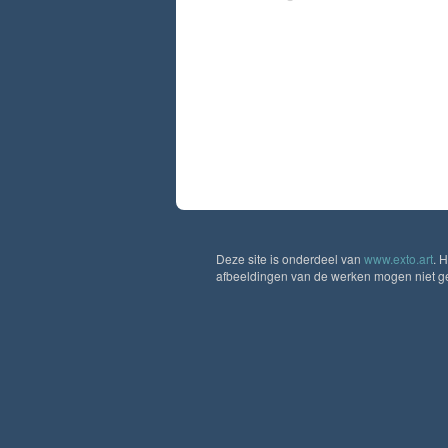
Deze site is onderdeel van
www.exto.art
. 
afbeeldingen van de werken mogen niet geb