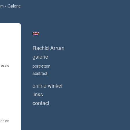
um
Galerie
Rachid Arrum
galerie
ressie
portretten
abstract
online winkel
links
contact
derijen