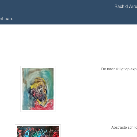
Rachid Arr
nt aan
.
De nadruk ligt op exp
Abstracte schil