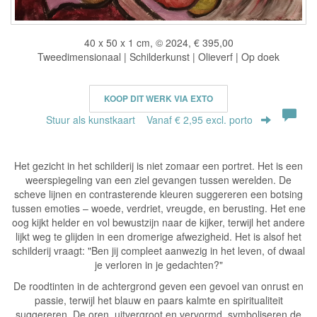
40 x 50 x 1 cm, © 2024, € 395,00
Tweedimensionaal | Schilderkunst | Olieverf | Op doek
KOOP DIT WERK VIA EXTO
Stuur als kunstkaart
Vanaf € 2,95 excl. porto
Het gezicht in het schilderij is niet zomaar een portret. Het is een
weerspiegeling van een ziel gevangen tussen werelden. De
scheve lijnen en contrasterende kleuren suggereren een botsing
tussen emoties – woede, verdriet, vreugde, en berusting. Het ene
oog kijkt helder en vol bewustzijn naar de kijker, terwijl het andere
lijkt weg te glijden in een dromerige afwezigheid. Het is alsof het
schilderij vraagt: "Ben jij compleet aanwezig in het leven, of dwaal
je verloren in je gedachten?"
De roodtinten in de achtergrond geven een gevoel van onrust en
passie, terwijl het blauw en paars kalmte en spiritualiteit
suggereren. De oren, uitvergroot en vervormd, symboliseren de