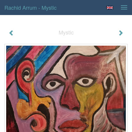
Rachid Arrum - Mystic
Tog
navi
Mystic