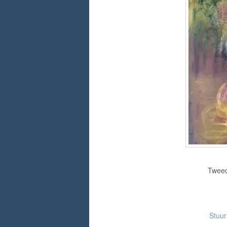
Tweed
Stuu