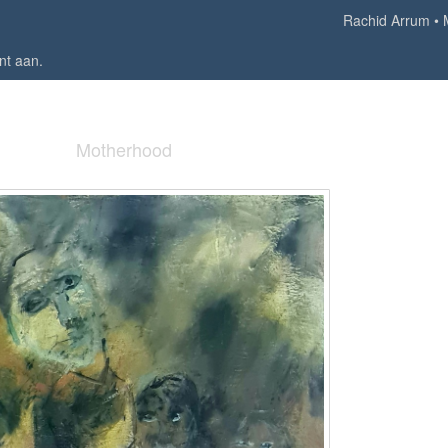
Rachid Arrum
nt aan
.
Motherhood