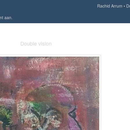
Rachid Arrum
D
nt aan
.
Double vision