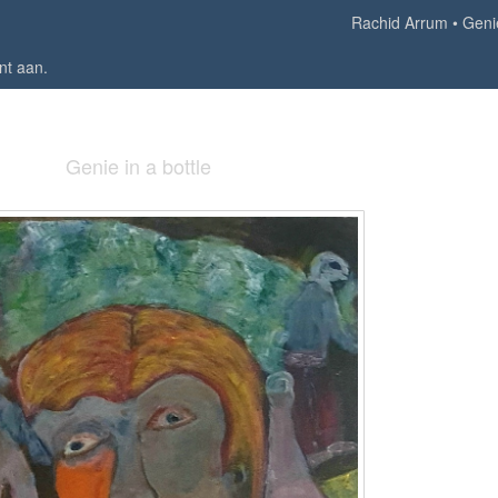
Rachid Arrum
Genie
nt aan
.
Genie in a bottle