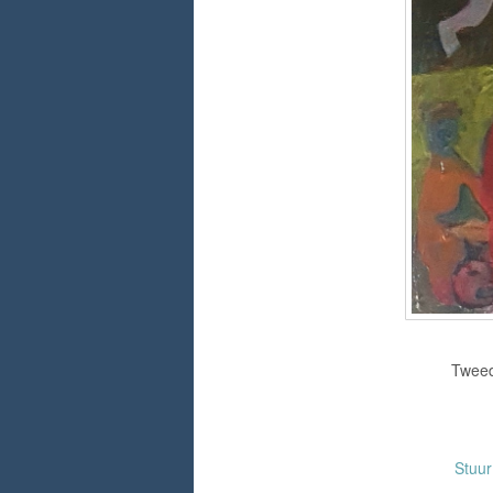
Tweed
Stuu