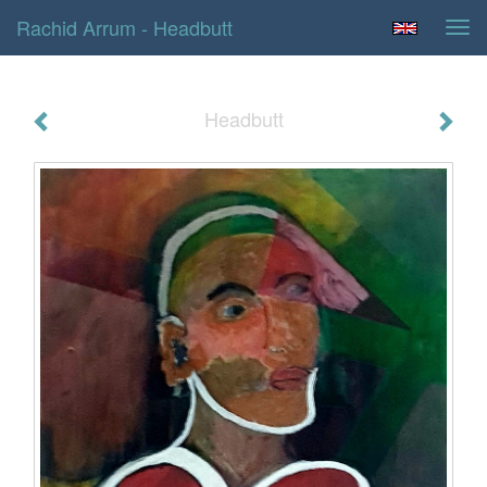
Rachid Arrum - Headbutt
Tog
navi
Headbutt